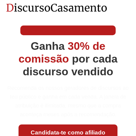
Programa de Afiliados · Candidata-te agora
Ganha
30% de
comissão
por cada
discurso vendido
Recomenda os nossos geradores de discursos ao
teu público e ganha em cada venda. A janela de
atribuição é ilimitada, mesmo que a compra
aconteça meses após a recomendação.
Candidata-te como afiliado