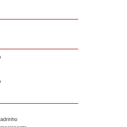
a
o
adrinho