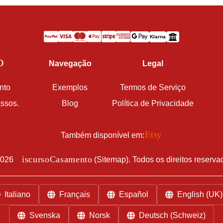
Klarna
o
Navegação
Legal
nto
Exemplos
Termos de Serviço
ssos.
Blog
Política de Privacidade
Também disponível em:
D
iscursoCasamento
026
(
Sitemap
). Todos os direitos reserva
Italiano
Français
Español
English (UK)
Svenska
Norsk
Deutsch (Schweiz)