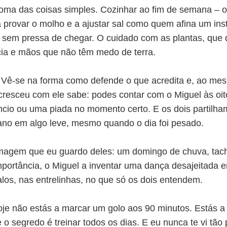
oma das coisas simples. Cozinhar ao fim de semana – o
provar o molho e a ajustar sal como quem afina um instr
em pressa de chegar. O cuidado com as plantas, que 
cia e mãos que não têm medo de terra.
. Vê-se na forma como defende o que acredita e, ao me
 cresceu com ele sabe: podes contar com o Miguel às oi
cio ou uma piada no momento certo. E os dois partilha
iano em algo leve, mesmo quando o dia foi pesado.
agem que eu guardo deles: um domingo de chuva, tacho
mportância, o Miguel a inventar uma dança desajeitada ent
alos, nas entrelinhas, no que só os dois entendem.
hoje não estás a marcar um golo aos 90 minutos. Estás
o segredo é treinar todos os dias. E eu nunca te vi tão