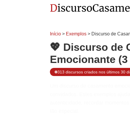
Início
>
Exemplos
> Discurso de Casa
💖 Discurso de
Emocionante (3
313 discursos criados nos últimos 30 d
Um discurso de casamento emocion
convidados. Estes exemplos ajud
autenticidade, recordar momentos 
tão especial.