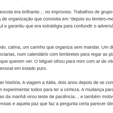
scola era brilhante… no improviso. Trabalhos de grupo f
a de organização que consistia em “depois eu lembro-m
ul e garantiu que era estratégia para confundir o advers
todo, calma, um carinho que organiza sem mandar. Um dia
eciarias, num calendário com lembretes para regar as p
s que querem ver. O Miguel olhou para mim com ar de vitó
essoal em estado puro.
história. A viagem a Itália, dois anos depois de se co
am experimentar todos para ter a certeza. A mudança para
s da manhã virou teste de paciência… e também motivo 
ênsias e aquela paz que faz a pergunta certa parecer óbv