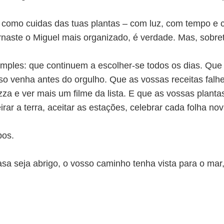
le como cuidas das tuas plantas – com luz, com tempo e
rnaste o Miguel mais organizado, é verdade. Mas, sobret
imples: que continuem a escolher-se todos os dias. Qu
iso venha antes do orgulho. Que as vossas receitas fal
za e ver mais um filme da lista. E que as vossas plant
irar a terra, aceitar as estações, celebrar cada folha nov
pos.
sa seja abrigo, o vosso caminho tenha vista para o mar,