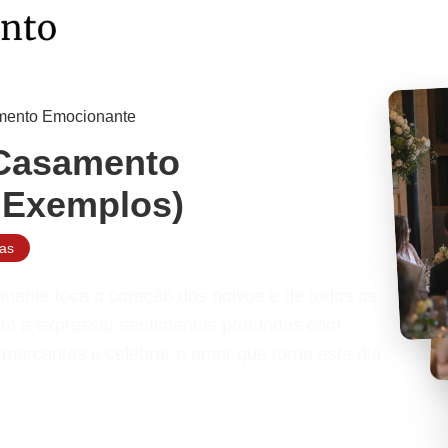
mento Emocionante
 Casamento
 Exemplos)
ias
ante toca o coração dos noivos e de todos os
am a expressar sentimentos profundos com
marcantes e celebrar o amor que torna este dia